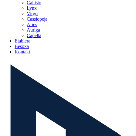
Callisto
Lynx
Virgo
Cassiopeja
Aries
Auriga
Capella
Etablera
Besöka
Kontakt