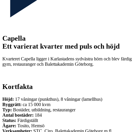
Capella
Ett varierat kvarter med puls och höjd
Kvarteret Capella ligger i Karlastadens sydvästra hörn och blev färdigst
gym, restauranger och Balettakademin Göteborg.
Kortfakta
Höjd:
17 våningar (punkthus), 8 våningar (lamellhus)
Byggrätt:
ca 15 000 kvm
Typ:
Bostäder, utbildning, restauranger
Antal bostäder:
184
Status:
Färdigställt
Ägare:
Tosito, Hemsö
Verksamheter:
STC, Ciro, Balettakademin Göteborg m.fl.