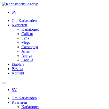
SV
Om Karlastaden
Kvarteren
Karlatornet
Callisto
Lynx
Virgo
Cassiopeja
Aries
Auriga
Capella
Etablera
Besöka
Kontakt
SV
Om Karlastaden
Kvarteren
Karlatornet